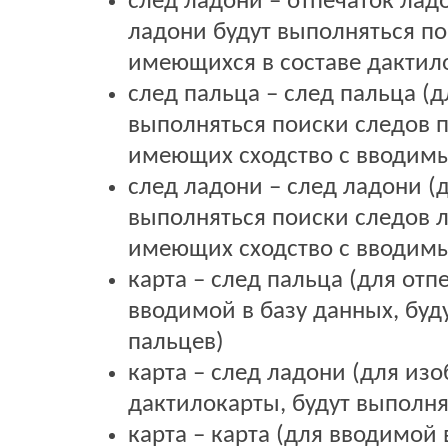
след ладони – отпечаток лад
ладони будут выполняться п
имеющихся в составе дактил
след пальца – след пальца (
выполняться поиски следов п
имеющих сходство с вводим
след ладони – след ладони (
выполняться поиски следов л
имеющих сходство с вводим
карта – след пальца (для отп
вводимой в базу данных, буд
пальцев)
карта – след ладони (для из
дактилокарты, будут выполня
карта – карта (для вводимой