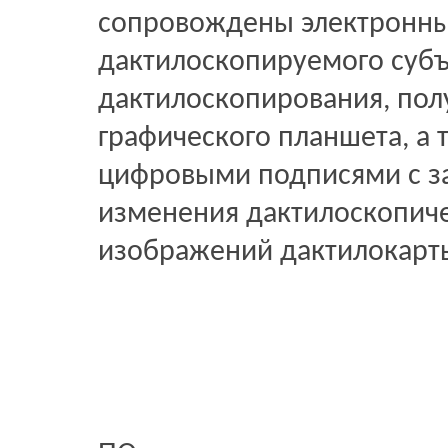
сопровождены электронн
дактилоскопируемого субъ
дактилоскопирования, по
графического планшета, а
цифровыми подписями с з
изменения дактилоскопиче
изображений дактилокарт